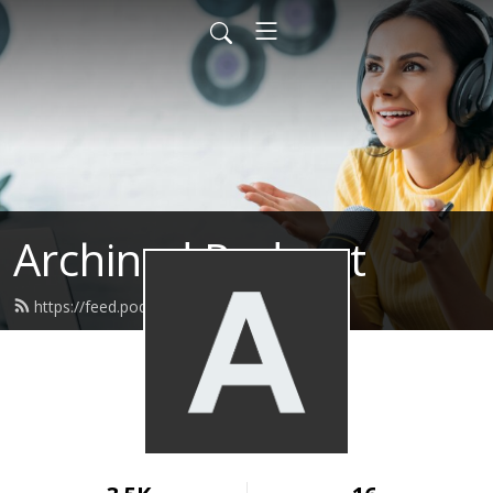
Archined Podcast
https://feed.podbean.com/archined/feed.xml